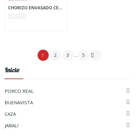
CHORIZO ENVASADO CELTA

1
2
3
…
5
Inicio

PORCO REAL

BUENAVISTA

CAZA

JABALI